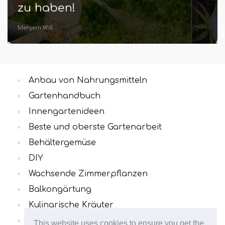
zu haben!
Meryem Will
Anbau von Nahrungsmitteln
Gartenhandbuch
Innengartenideen
Beste und oberste Gartenarbeit
Behältergemüse
DIY
Wachsende Zimmerpflanzen
Balkongärtung
Kulinarische Kräuter
Alle Kategorien
This website uses cookies to ensure you get the