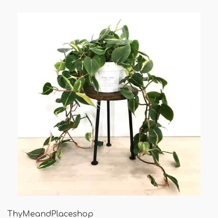
ThyMeandPlaceshop