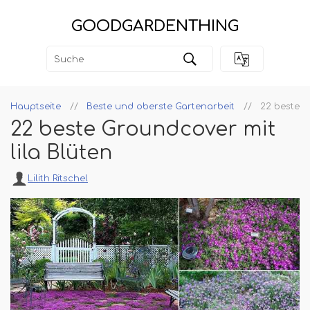
GOODGARDENTHING
Hauptseite
Beste und oberste Gartenarbeit
22 beste G
22 beste Groundcover mit
lila Blüten
Lilith Ritschel