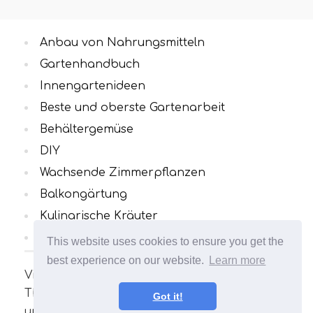
Anbau von Nahrungsmitteln
Gartenhandbuch
Innengartenideen
Beste und oberste Gartenarbeit
Behältergemüse
DIY
Wachsende Zimmerpflanzen
Balkongärtung
Kulinarische Kräuter
Alle Kategorien
This website uses cookies to ensure you get the
best experience on our website.
Learn more
Viele interessante und nützliche Artikel zum
Thema Gartenarbeit. Ihr Garten wird
Got it!
unvergleichlich sein