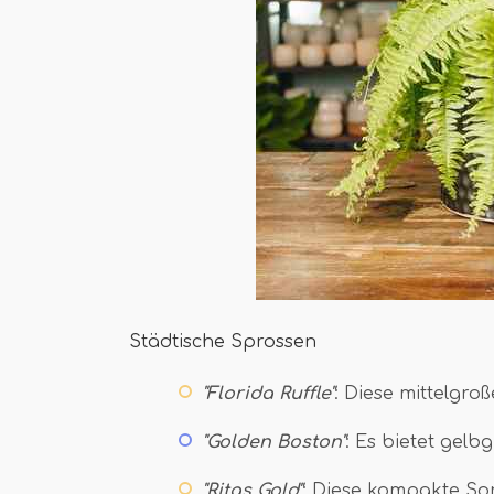
Städtische Sprossen
"Florida Ruffle"
: Diese mittelgro
"Golden Boston"
: Es bietet gelb
"Ritas Gold"
: Diese kompakte So