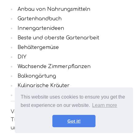
Anbau von Nahrungsmitteln
Gartenhandbuch
Innengartenideen
Beste und oberste Gartenarbeit
Behältergemüse
DIY
Wachsende Zimmerpflanzen
Balkongärtung
Kulinarische Kräuter
Alle Kategorien
This website uses cookies to ensure you get the
best experience on our website.
Learn more
Viele interessante und nützliche Artikel zum
Thema Gartenarbeit. Ihr Garten wird
Got it!
unvergleichlich sein