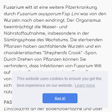
Fusarium wilt
ist eine weitere Pilzerkrankung
durch
Fusarium oxysporum
F.sp
Lini
was von den
Wurzeln nach oben eindringt. Der Organismus
beeinträchtigt die Wasser- und
Nährstoffaufnahme, insbesondere in der
Sämlingsphase des Wachstums. Die sterbenden
Pflanzen haben aschfahlende Wurzeln und ein
charakteristisches "Shepherd's Crook" -Spon.
Durch Drehen von Pflanzen können Sie
verhindern, dass Infektionen von Fusarium Wilt
auf andere Bereiche ausbreiten. Einige Formen
This website uses cookies to ensure you get the
von Mykorrhizen oder Bodenbakterien erweisen
best experience on our website.
Learn more
sich für die Bekämpfung von Fusariumpilzen als
nützlich.
Got it!
PASMO
, verursacht durch den Pilz
Septoria
Linicola
,tritt an der Bodenoberfläche und über