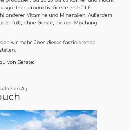
re
) produziert bis zu 20 bis 60 Körner und macht
ausgärtner produktiv. Gerste enthält 8
ahl anderer Vitamine und Mineralien. Außerdem
 oder füllt, ohne Gerste, die der Mischung
erden wir mehr über dieses faszinierende
tellen.
au von Gerste:
üdlichen Ag
buch