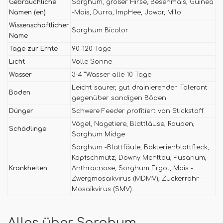
Gebräuchliche
Sorghum, großer Hirse, Besenmais, Guinea
Namen (en)
-Mais, Durra, ImpHee, Jowar, Milo
Wissenschaftlicher
Sorghum Bicolor
Name
Tage zur Ernte
90-120 Tage
Licht
Volle Sonne
Wasser
3-4 ”Wasser alle 10 Tage
Leicht saurer, gut drainierender. Tolerant
Boden
gegenüber sandigen Böden
Dünger
Schwere Feeder profitiert von Stickstoff
Vögel, Nagetiere, Blattläuse, Raupen,
Schädlinge
Sorghum Midge
Sorghum -Blattfäule, Bakterienblattfleck,
Kopfschmutz, Downy Mehltau, Fusarium,
Krankheiten
Anthracnose, Sorghum Ergot, Mais -
Zwergmosaikvirus (MDMV), Zuckerrohr -
Mosaikvirus (SMV)
Alles über Sorghum