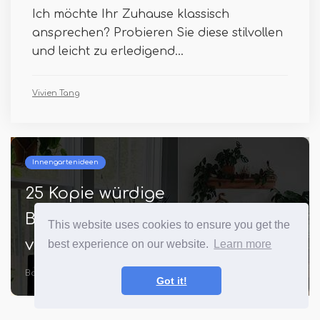
Ich möchte Ihr Zuhause klassisch
ansprechen? Probieren Sie diese stilvollen
und leicht zu erledigend...
Vivien Tang
Innengartenideen
25 Kopie würdige
Büroschreibtischanlage Bilder
This website uses cookies to ensure you get the
von Instagram
best experience on our website.
Learn more
Batuhan Frenzel
Got it!