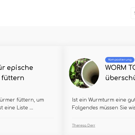
Kompostierung
ür epische
WORM TO
füttern
überschü
ürmer füttern, um
Ist ein Wurmturm eine gu
eine Liste ...
Folgendes müssen Sie wiss
Theresa Derr