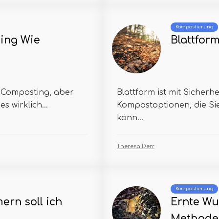
Kompostierung
ing Wie
Blattfor
 Composting, aber
Blattform ist mit Sicherh
es wirklich...
Kompostoptionen, die Sie
könn...
Theresa Derr
Kompostierung
ern soll ich
Ernte Wu
Methode