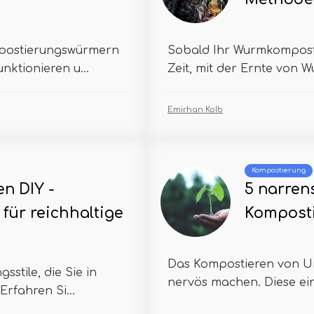
mpostierungswürmern
Sobald Ihr Wurmkompostie
ktionieren u...
Zeit, mit der Ernte von 
Emirhan Kolb
Kompostierung
n DIY -
5 narren
für reichhaltige
Komposti
Das Kompostieren von Un
stile, die Sie in
nervös machen. Diese ein
rfahren Si...