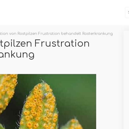
ation von Rostpilzen Frustration behandelt Rosterkrankung
tpilzen Frustration
rankung