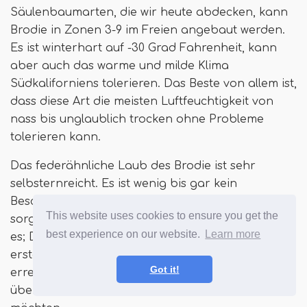
Säulenbaumarten, die wir heute abdecken, kann
Brodie in Zonen 3-9 im Freien angebaut werden.
Es ist winterhart auf -30 Grad Fahrenheit, kann
aber auch das warme und milde Klima
Südkaliforniens tolerieren. Das Beste von allem ist,
dass diese Art die meisten Luftfeuchtigkeit von
nass bis unglaublich trocken ohne Probleme
tolerieren kann.
Das federähnliche Laub des Brodie ist sehr
selbsternreicht. Es ist wenig bis gar kein
Beschneidung erforderlich, um diesen Baum zu
This website uses cookies to ensure you get the
sorgen. Und wenn Sie wollen, dass es steigt, kann
best experience on our website.
Learn more
es; Der Brodie kann eine maximale Höhe von
erstaunlichen 45 Fuß mit einer Breite von 10 Fuß
Got it!
erreichen. Beschnitten gehalten, bleibt es in einer
überschaubaren Höhe, wenn Sie es vorziehen