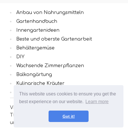
Anbau von Nahrungsmitteln
Gartenhandbuch
Innengartenideen
Beste und oberste Gartenarbeit
Behältergemüse
DIY
Wachsende Zimmerpflanzen
Balkongärtung
Kulinarische Kräuter
Alle Kategorien
This website uses cookies to ensure you get the
best experience on our website.
Learn more
Viele interessante und nützliche Artikel zum
Thema Gartenarbeit. Ihr Garten wird
Got it!
unvergleichlich sein