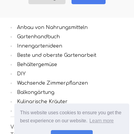
Anbau von Nahrungsmitteln
Gartenhandbuch
Innengartenideen
Beste und oberste Gartenarbeit
Behältergemüse
DIY
Wachsende Zimmerpflanzen
Balkongärtung
Kulinarische Kräuter
Alle Kategorien
This website uses cookies to ensure you get the
best experience on our website.
Learn more
Viele interessante und nützliche Artikel zum