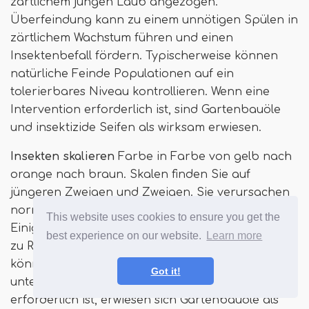
zärtlichem jungen Laub angezogen.
Überfeindung kann zu einem unnötigen Spülen in
zärtlichem Wachstum führen und einen
Insektenbefall fördern. Typischerweise können
natürliche Feinde Populationen auf ein
tolerierbares Niveau kontrollieren. Wenn eine
Intervention erforderlich ist, sind Gartenbauöle
und insektizide Seifen als wirksam erwiesen.
Insekten skalieren
Farbe in Farbe von gelb nach
orange nach braun. Skalen finden Sie auf
jüngeren Zweigen und Zweigen. Sie verursachen
normalerweise keinen erheblichen Schaden.
This website uses cookies to ensure you get the
Einige Skalen können Honigtau produzieren, die
best experience on our website.
Learn more
zu Rußformen führen können. Natürliche Feinde
können die Bevölkerung auf natürliche Weise
Got it!
unter Kontrolle halten. Wenn eine Behandlung
erforderlich ist, erwiesen sich Gartenbauöle als