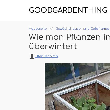
GOODGARDENTHING
Hauptseite
Gewächshäuser und Coldframes
Wie man Pflanzen i
überwintert
Ellen Tschirch