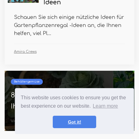
Ideen
Schauen Sie sich einige nützliche Ideen für
Gartenpflanzenregal -Ideen an, die Ihnen
helfen, viel Pl...
Amira Crews
Behältergemüse
8 Top -Kohlanbau -Tipps, die
This website uses cookies to ensure you get the
Ihnen niemand sagen wird
best experience on our website.
Learn more
Vivien Tang
Got it!