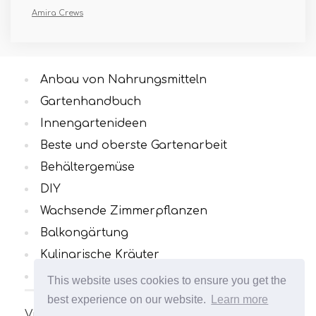
Amira Crews
Anbau von Nahrungsmitteln
Gartenhandbuch
Innengartenideen
Beste und oberste Gartenarbeit
Behältergemüse
DIY
Wachsende Zimmerpflanzen
Balkongärtung
Kulinarische Kräuter
Alle Kategorien
This website uses cookies to ensure you get the
best experience on our website.
Learn more
Viele interessante und nützliche Artikel zum