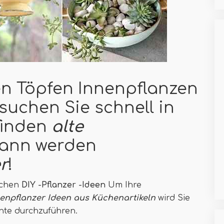
en Töpfen Innenpflanzen
uchen Sie schnell in
finden
alte
ann werden
r
!
uchen
DIY -Pflanzer -Ideen
Um Ihre
enpflanzer Ideen aus Küchenartikeln
wird Sie
ente durchzuführen.