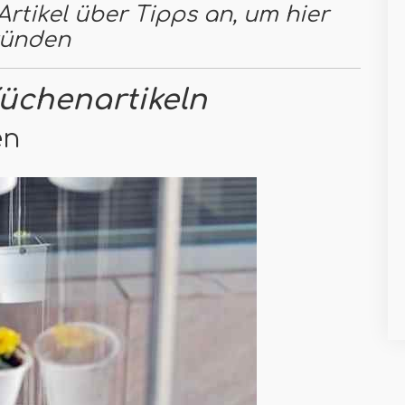
rtikel über Tipps an, um hier
ründen
Küchenartikeln
en