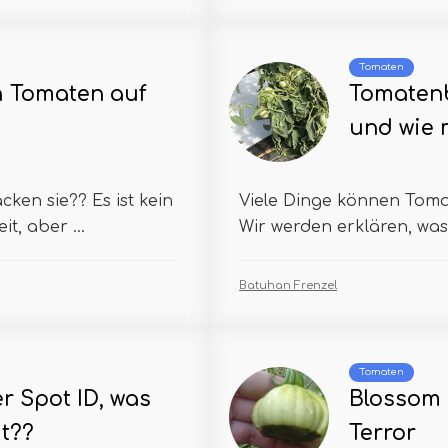
Tomaten
h Tomaten auf
Tomatenbl
und wie 
ken sie?? Es ist kein
Viele Dinge können Toma
t, aber ...
Wir werden erklären, was 
Batuhan Frenzel
Tomaten
 Spot ID, was
Blossom 
t??
Terror