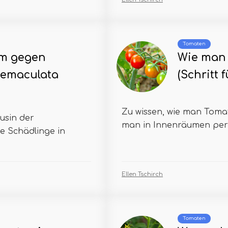
Tomaten
m gegen
Wie man 
emaculata
(Schritt f
Zu wissen, wie man Tomate
usin der
man in Innenräumen perf
e Schädlinge in
Ellen Tschirch
Tomaten