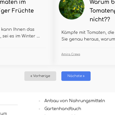
maten im
Warum b
iger Früchte
Tomatenp
nicht??
 kann Ihnen das
Kämpfe mit Tomaten, die
ei es im Winter ...
Sie genau heraus, warum e
Amira Crews
« Vorherige
Nächste »
Anbau von Nahrungsmitteln
Gartenhandbuch
 zum