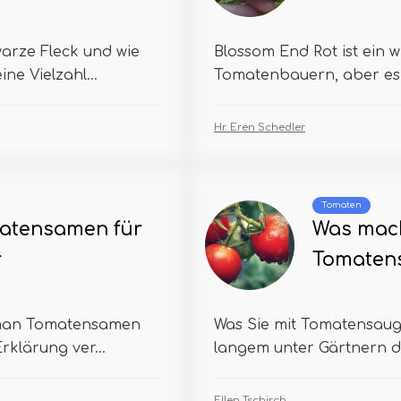
arze Fleck und wie
Blossom End Rot ist ein w
ne Vielzahl...
Tomatenbauern, aber es k
Hr. Eren Schedler
Tomaten
matensamen für
Was mach
r
Tomaten
e man Tomatensamen
Was Sie mit Tomatensauge
rklärung ver...
langem unter Gärtnern dis
Ellen Tschirch