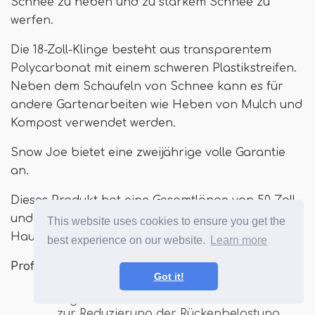
Schnee zu heben und zu starkem Schnee zu
werfen.
Die 18-Zoll-Klinge besteht aus transparentem
Polycarbonat mit einem schweren Plastikstreifen.
Neben dem Schaufeln von Schnee kann es für
andere Gartenarbeiten wie Heben von Mulch und
Kompost verwendet werden.
Snow Joe bietet eine zweijährige volle Garantie
an.
Dieses Produkt hat eine Gesamtlänge von 50 Zoll
und wiegt knapp vier Pfund. Es erfordert
This website uses cookies to ensure you get the
Hausbaugruppe.
best experience on our website.
Learn more
Profis
Got it!
Ergonomische Zwei-Griffe-Konstruktion
zur Reduzierung der Rückenbelastung