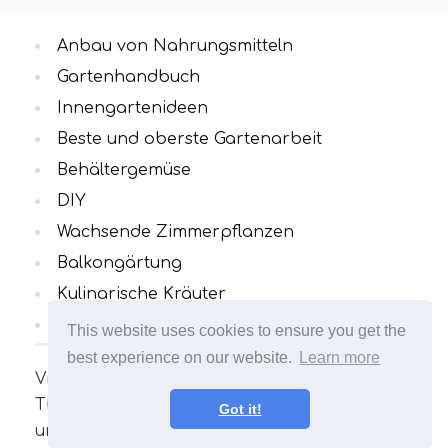
Anbau von Nahrungsmitteln
Gartenhandbuch
Innengartenideen
Beste und oberste Gartenarbeit
Behältergemüse
DIY
Wachsende Zimmerpflanzen
Balkongärtung
Kulinarische Kräuter
Alle Kategorien
This website uses cookies to ensure you get the
best experience on our website.
Learn more
Viele interessante und nützliche Artikel zum
Thema Gartenarbeit. Ihr Garten wird
Got it!
unvergleichlich sein