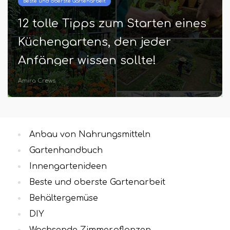
Behältergemüse
arten eines
Wachsende Rüben in
eder
Containern | Wie man 
e!
Töpfen annimmt
Batuhan Frenzel
Anbau von Nahrungsmitteln
Gartenhandbuch
Innengartenideen
Beste und oberste Gartenarbeit
Behältergemüse
DIY