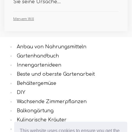
Sie seine Ursache...
Meryem Will
Anbau von Nahrungsmitteln
Gartenhandbuch
Innengartenideen
Beste und oberste Gartenarbeit
Behältergemüse
DIY
Wachsende Zimmerpflanzen
Balkongärtung
Kulinarische Kräuter
Alle Kategorien
This website uses cookies to ensure you get the