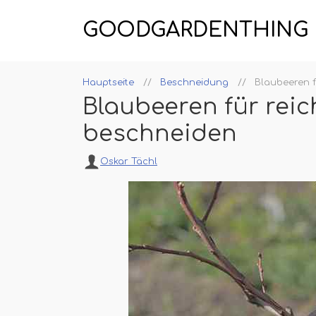
GOODGARDENTHING
Hauptseite
Beschneidung
Blaubeeren f
Blaubeeren für reic
beschneiden
Oskar Tächl