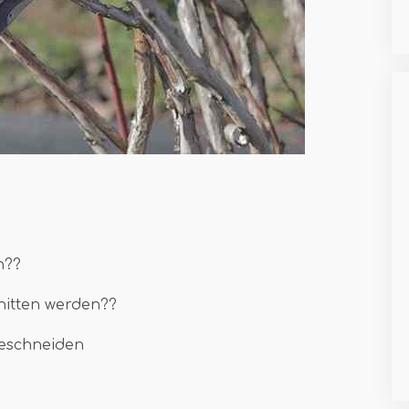
n??
nitten werden??
beschneiden