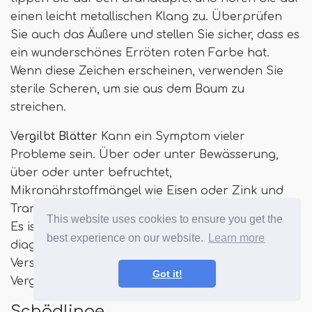
einen leicht metallischen Klang zu. Überprüfen
Sie auch das Äußere und stellen Sie sicher, dass es
ein wunderschönes Erröten roten Farbe hat.
Wenn diese Zeichen erscheinen, verwenden Sie
sterile Scheren, um sie aus dem Baum zu
streichen.
Vergilbt Blätter
Kann ein Symptom vieler
Probleme sein. Über oder unter Bewässerung,
über oder unter befruchtet,
Mikronährstoffmängel wie Eisen oder Zink und
Transplantatschock sind die häufigsten Probleme.
This website uses cookies to ensure you get the
Es ist schwierig, diese Probleme zu
best experience on our website.
Learn more
diagnostizieren, aber Sie können dies über
Versuch und Irrtum tun, wenn Sie anfangen, die
Got it!
Vergilbung zu beobachten.
Schädlinge