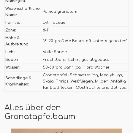
Name (en):
Wissenschaftlicher
Punica granatum
Name
Familie:
Lythraceae
Zone:
8-11
Höhe &
16'-20 'groß wie Baum, oft unter 6 gehalten'
Ausbreitung:
Licht
Volle Sonne
Boden
Fruchtbarer Lehm, gut abgebaut
Wasser:
50-60 "pro Jahr (ca. 1" pro Woche)
Granatapfel -Schmetterling, Mealybugs,
Schädlinge &
Skala, Thrips, Weißfliegen, Milben. Anfällig
Krankheiten:
für Blattflecken, Obstfrüchte und Botrytis.
Alles über den
Granatapfelbaum