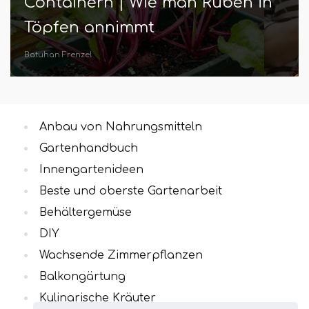
Containern | Wie man Rüben in
Töpfen annimmt
Batuhan Frenzel
Anbau von Nahrungsmitteln
Gartenhandbuch
Innengartenideen
Beste und oberste Gartenarbeit
Behältergemüse
DIY
Wachsende Zimmerpflanzen
Balkongärtung
Kulinarische Kräuter