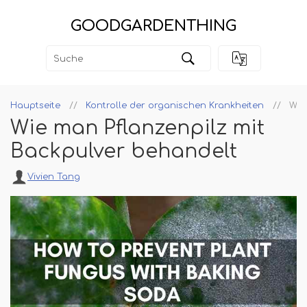
GOODGARDENTHING
Hauptseite
Kontrolle der organischen Krankheiten
Wie
Wie man Pflanzenpilz mit
Backpulver behandelt
Vivien Tang