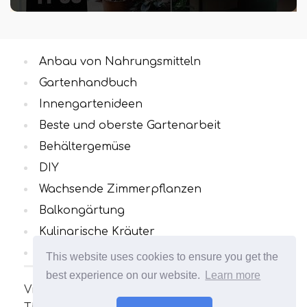
Anbau von Nahrungsmitteln
Gartenhandbuch
Innengartenideen
Beste und oberste Gartenarbeit
Behältergemüse
DIY
Wachsende Zimmerpflanzen
Balkongärtung
Kulinarische Kräuter
Alle Kategorien
This website uses cookies to ensure you get the
best experience on our website.
Learn more
Viele interessante und nützliche Artikel zum