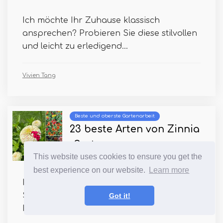
Ich möchte Ihr Zuhause klassisch
ansprechen? Probieren Sie diese stilvollen
und leicht zu erledigend...
Vivien Tang
Beste und oberste Gartenarbeit
23 beste Arten von Zinnia
-Sorten
This website uses cookies to ensure you get the
best experience on our website.
Learn more
Hier sind die besten Arten von Zinnia -
Sorten, die Sie in Ihrem Garten wachsen
Got it!
können, um seine hell...