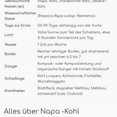
Gebräuchliche
Napa -Kohl, chinesischer Kohl, Sellerie -
Namen (en)
Kohl
Wissenschaftlicher
Brassica Rapa subsp. Pekinensis
Name
Tage zur Ernte
50-90 Tage, abhängig von der Sorte
Volle Sonne zum Teil des Schattens, etwa
Licht
5 Stunden Sonnenlicht pro Tag
Wasser
1 Zoll pro Woche
Reicher lehmiger Boden, gut drainierend,
Boden
mit pH zwischen 6.5 bis 7
Kompost- oder Kompostierdung und
Dünger
organische Dünger mit hohem Stickstoff
Kohl Loopers, Kohlwürmer, Flohkäfer,
Schädlinge
Wurzelmaggots
Blattfleck, doppelter Mehltau, Mehltau,
Krankheiten
schwarze Fäule, Clubroot
Alles über Napa -Kohl