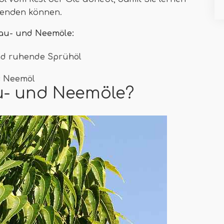
rwenden können.
bau- und Neemöle:
nd ruhende Sprühöl
s Neemöl
u- und Neemöle?