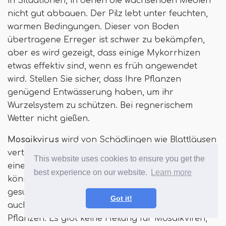
in Situationen, in denen die wachsenden Medien
nicht gut abbauen. Der Pilz lebt unter feuchten,
warmen Bedingungen. Dieser von Boden
übertragene Erreger ist schwer zu bekämpfen,
aber es wird gezeigt, dass einige Mykorrhizen
etwas effektiv sind, wenn es früh angewendet
wird. Stellen Sie sicher, dass Ihre Pflanzen
genügend Entwässerung haben, um ihr
Wurzelsystem zu schützen. Bei regnerischem
Wetter nicht gießen.
Mosaikvirus
wird von Schädlingen wie Blattläusen
verteilt, die den viralen Erreger tragen. Blätter auf
This website uses cookies to ensure you get the
einer infizierten Pflanze wachsen verzerrt und
best experience on our website.
Learn more
können keine Nährstoffe absorbieren, die sonst
gesunde Blätter hätten. Das Virus verursacht
Got it!
auch abnormales Blütenwachstum und sterilisiert
Pflanzen. Es gibt keine Heilung für Mosaikviren,