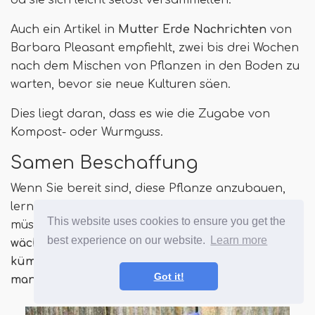
Auch ein Artikel in
Mutter Erde Nachrichten
von
Barbara Pleasant empfiehlt, zwei bis drei Wochen
nach dem Mischen von Pflanzen in den Boden zu
warten, bevor sie neue Kulturen säen.
Dies liegt daran, dass es wie die Zugabe von
Kompost- oder Wurmguss.
Samen Beschaffung
Wenn Sie bereit sind, diese Pflanze anzubauen,
lernen Sie alles, was Sie in unserem wissen
This website uses cookies to ensure you get the
müssen, alles, was Sie wissen müssen. “
Wie man
best experience on our website.
Learn more
wächst und sich um Borretschwerte
kümmert
"Und seine Ergänzung"
Wann und wie
Got it!
man Borretamen pflanzt
.”