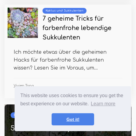
Kaktus und Sukkulenten
7 geheime Tricks für
farbenfrohe lebendige
Sukkulenten
Ich möchte etwas über die geheimen
Hacks für farbenfrohe Sukkulenten
wissen? Lesen Sie im Voraus, um...
Vivien Tang
This website uses cookies to ensure you get the
best experience on our website.
Learn more
Beste und oberste Gartenarbeit
Got it!
56 Arten von Hoya -Sorten mit