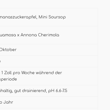
nanaszuckerapfel, Mini Soursop
uamosa x Annona Cherimola
 Oktober
e
 1 Zoll pro Woche während der
speriode
haltig, gut drainierend, pH 6.6-7.5
o Jahr