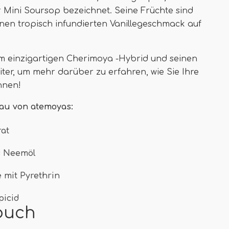
r Mini Soursop bezeichnet. Seine Früchte sind
inen tropisch infundierten Vanillegeschmack auf
em einzigartigen Cherimoya -Hybrid und seinen
ter, um mehr darüber zu erfahren, wie Sie Ihre
nnen!
au von atemoyas:
at
s Neemöl
 mit Pyrethrin
picid
buch