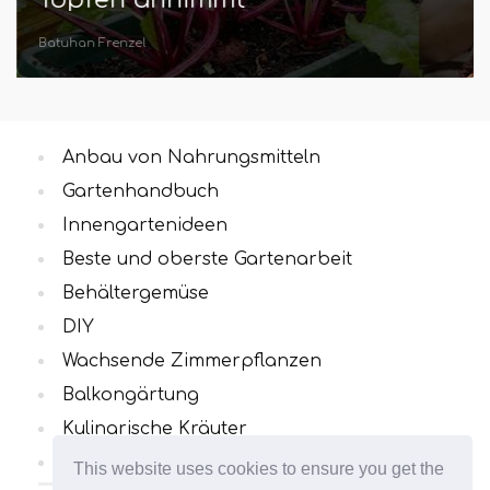
Batuhan Frenzel
Anbau von Nahrungsmitteln
Gartenhandbuch
Innengartenideen
Beste und oberste Gartenarbeit
Behältergemüse
DIY
Wachsende Zimmerpflanzen
Balkongärtung
Kulinarische Kräuter
Alle Kategorien
This website uses cookies to ensure you get the