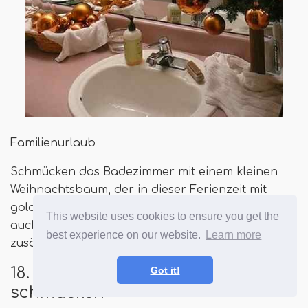
Familienurlaub
Schmücken das Badezimmer mit einem kleinen
Weihnachtsbaum, der in dieser Ferienzeit mit
goldenen Baubles geschmückt ist. Sie können
This website uses cookies to ensure you get the
auch einen Korb voller Weihnachtskugeln für
best experience on our website.
Learn more
zusätzlichen Glanz halten.
18. Rebegirlande, die den Spiegel
Got it!
schmücken