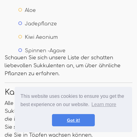
Aloe
Jadepflanze
Kiwi Aeonium
Spinnen -Agave
Schauen Sie sich unsere Liste der schatten
liebevollen Sukkulenten an, um über ähnliche
Pflanzen zu erfahren.
Kakte Sukkulenten
This website uses cookies to ensure you get the
Alle Kakteen sind Sukkulenten, aber alle
best experience on our website.
Learn more
Sukkulenten sind keine Kakteen. Die Sukkulenten,
die in die Kategorie der Kakteen fallen. Schauen
Got it!
Sie sich diese Liste einiger der besten Kakteen an,
die Sie in Töpfen wachsen können.