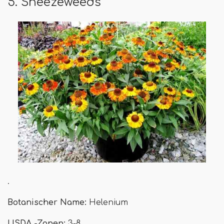
5. Sneezeweeds
.
Botanischer Name:
Helenium
USDA -Zonen:
3-8