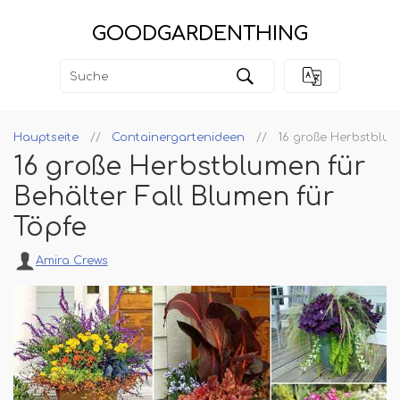
GOODGARDENTHING
Hauptseite
Containergartenideen
16 große Herbstblum
16 große Herbstblumen für
Behälter Fall Blumen für
Töpfe
Amira Crews