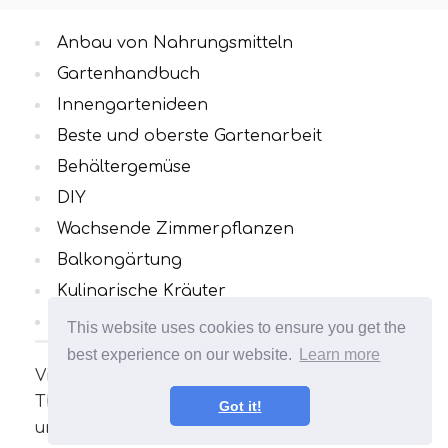
Anbau von Nahrungsmitteln
Gartenhandbuch
Innengartenideen
Beste und oberste Gartenarbeit
Behältergemüse
DIY
Wachsende Zimmerpflanzen
Balkongärtung
Kulinarische Kräuter
Alle Kategorien
This website uses cookies to ensure you get the
best experience on our website.
Learn more
Viele interessante und nützliche Artikel zum
Thema Gartenarbeit. Ihr Garten wird
Got it!
unvergleichlich sein