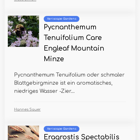
Xeriscape Gardens
Pycnanthemum
Tenuifolium Care
Engleaf Mountain
Minze
Pycnanthemum Tenuifolium oder schmaler
Blattgebirgminze ist ein aromatisches,
niedriges Wasser -Zier...
Hannes Sauer
Xeriscape Gardens
Eragrostis Spectabilis