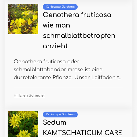
Xeriscape Gardens
Oenothera fruticosa
wie man
schmalblattbetropfen
anzieht
Oenothera fruticosa oder
schmalblattabendprimrose ist eine
dürretolerante Pflanze. Unser Leitfaden t...
Hr. Eren Schedler
Xeriscape Gardens
Sedum
KAMTSCHATICUM CARE