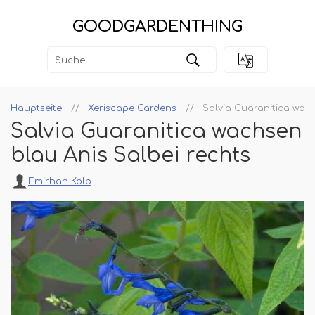
GOODGARDENTHING
Hauptseite
Xeriscape Gardens
Salvia Guaranitica wach
Salvia Guaranitica wachsen
blau Anis Salbei rechts
Emirhan Kolb