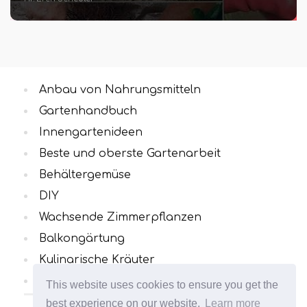
Anbau von Nahrungsmitteln
Gartenhandbuch
Innengartenideen
Beste und oberste Gartenarbeit
Behältergemüse
DIY
Wachsende Zimmerpflanzen
Balkongärtung
Kulinarische Kräuter
Alle Kategorien
This website uses cookies to ensure you get the
best experience on our website.
Learn more