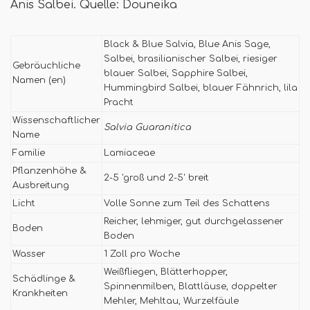
Anis Salbei. Quelle: Douneika
Black & Blue Salvia, Blue Anis Sage,
Salbei, brasilianischer Salbei, riesiger
Gebräuchliche
blauer Salbei, Sapphire Salbei,
Namen (en)
Hummingbird Salbei, blauer Fähnrich, lila
Pracht
Wissenschaftlicher
Salvia Guaranitica
Name
Familie
Lamiaceae
Pflanzenhöhe &
2-5 'groß und 2-5' breit
Ausbreitung
Licht
Volle Sonne zum Teil des Schattens
Reicher, lehmiger, gut durchgelassener
Boden
Boden
Wasser
1 Zoll pro Woche
Weißfliegen, Blätterhopper,
Schädlinge &
Spinnenmilben, Blattläuse, doppelter
Krankheiten
Mehler, Mehltau, Wurzelfäule