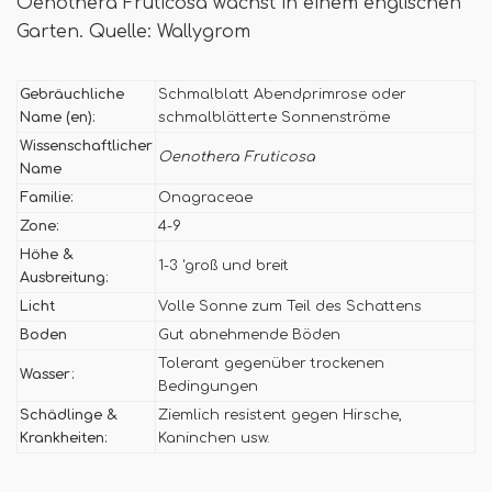
Oenothera Fruticosa wächst in einem englischen
Garten. Quelle: Wallygrom
Gebräuchliche
Schmalblatt Abendprimrose oder
Name (en):
schmalblätterte Sonnenströme
Wissenschaftlicher
Oenothera Fruticosa
Name
Familie:
Onagraceae
Zone:
4-9
Höhe &
1-3 'groß und breit
Ausbreitung:
Licht
Volle Sonne zum Teil des Schattens
Boden
Gut abnehmende Böden
Tolerant gegenüber trockenen
Wasser:
Bedingungen
Schädlinge &
Ziemlich resistent gegen Hirsche,
Krankheiten:
Kaninchen usw.