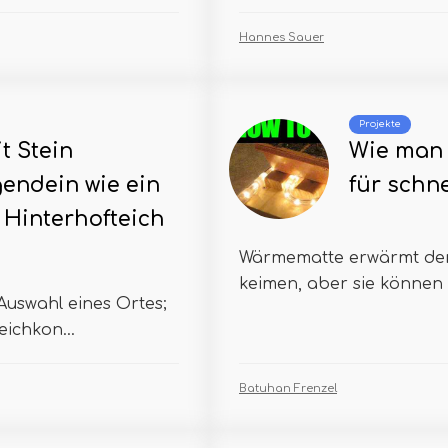
Hannes Sauer
Projekte
t Stein
Wie man 
gendein wie ein
für schn
Hinterhofteich
Wärmematte erwärmt de
keimen, aber sie können k
Auswahl eines Ortes;
eichkon...
Batuhan Frenzel