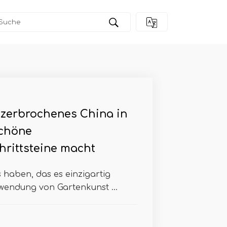
zerbrochenes China in
chöne
rittsteine ​​macht
s haben, das es einzigartig
wendung von Gartenkunst ...