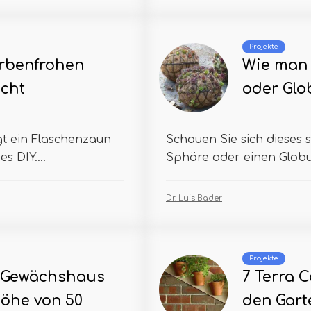
Projekte
arbenfrohen
Wie man 
cht
oder Glo
ngt ein Flaschenzaun
Schauen Sie sich dieses s
s DIY....
Sphäre oder einen Globus 
Dr. Luis Bader
Projekte
n Gewächshaus
7 Terra C
Höhe von 50
den Gar