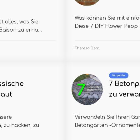
Was können Sie mit einfa
 alles, was Sie
Diese 7 DIY Flower Peop P
aison zu erha...
Theresa Derr
Projekte
ssische
7 Betonp
baut
zu verwa
nsere
Verwandeln Sie Ihren Gar
, zu hacken, zu
Betongarten -Ornamenten!