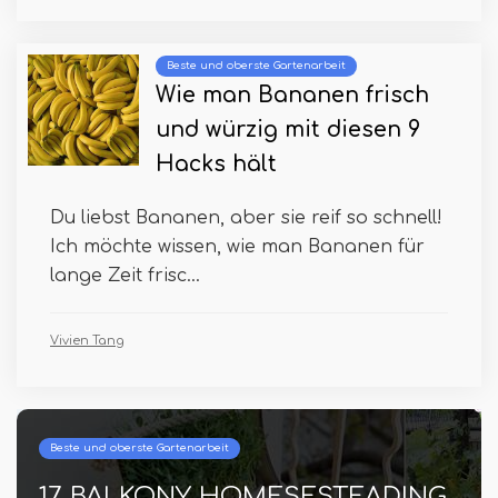
Beste und oberste Gartenarbeit
Wie man Bananen frisch
und würzig mit diesen 9
Hacks hält
Du liebst Bananen, aber sie reif so schnell!
Ich möchte wissen, wie man Bananen für
lange Zeit frisc...
Vivien Tang
e und oberste Gartenarbeit
Beste un
 BALKONY HOMESESTEADING
16 a