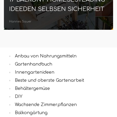
EEDEN SELBSEN SICHERHEIT
Pfla
Mono
es Sauer
Oskar Tä
Anbau von Nahrungsmitteln
Gartenhandbuch
Innengartenideen
Beste und oberste Gartenarbeit
Behältergemüse
DIY
Wachsende Zimmerpflanzen
Balkongärtung