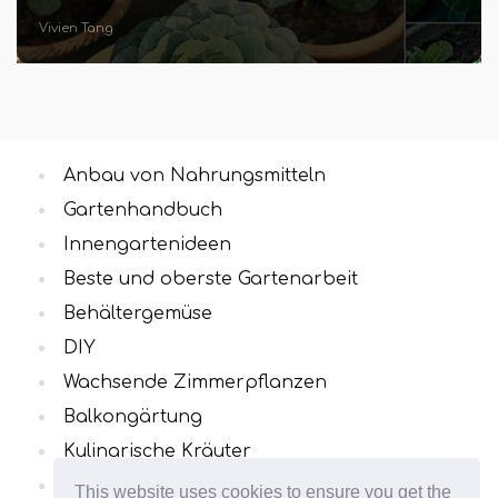
Vivien Tang
Anbau von Nahrungsmitteln
Gartenhandbuch
Innengartenideen
Beste und oberste Gartenarbeit
Behältergemüse
DIY
Wachsende Zimmerpflanzen
Balkongärtung
Kulinarische Kräuter
Alle Kategorien
This website uses cookies to ensure you get the