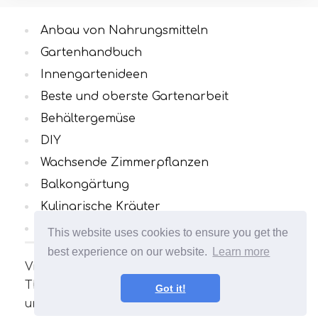
Anbau von Nahrungsmitteln
Gartenhandbuch
Innengartenideen
Beste und oberste Gartenarbeit
Behältergemüse
DIY
Wachsende Zimmerpflanzen
Balkongärtung
Kulinarische Kräuter
Alle Kategorien
This website uses cookies to ensure you get the
best experience on our website.
Learn more
Viele interessante und nützliche Artikel zum
Thema Gartenarbeit. Ihr Garten wird
Got it!
unvergleichlich sein