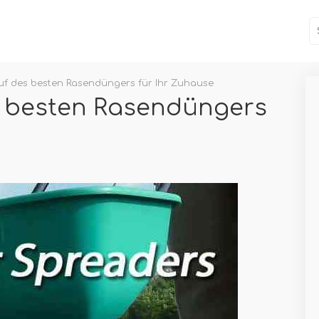
uf des besten Rasendüngers für Ihr Zuhause
s besten Rasendüngers