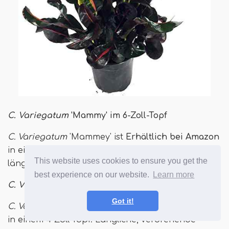
C. Variegatum
'Mammy' im 6-Zoll-Topf
C. Variegatum
'Mammey' ist
Erhältlich bei Amazon
in einem 6-Zoll-Topf. Mehrfarbige, verdrehende,
This website uses cookies to ensure you get the
längliche Blätter werden rot und gelb akzentuiert.
best experience on our website.
Learn more
C. Variegatum
'Banane' im 4-Zoll-Topf
Got it!
C. Variegatum
"Banane" ist
Erhältlich bei Amazon
in einem 4-Zoll-Topf. Längliche, verdrehende