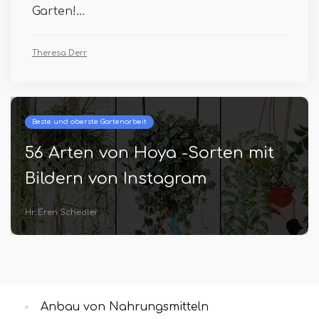
Garten!...
Theresa Derr
Behältergemüse
Wachsende Rüben in
Containern | Wie man Rüben in
Töpfen annimmt
Batuhan Frenzel
Anbau von Nahrungsmitteln